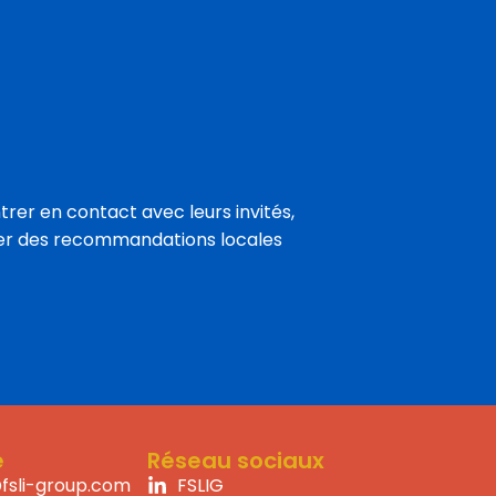
trer en contact avec leurs invités,
oser des recommandations locales
e
Réseau sociaux
fsli-group.com
FSLIG