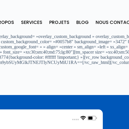
ROPOS
SERVICES
PROJETS
BLOG
NOUS CONTA
overlay_background= »overlay_custom_background » overlay_custom_
″ custom_background_color= »#0057b8″ background_image= »3472″ b
ustom_google_font= » » align= »center » sm_align= »left » xs_align= 
nt_size= »xs:30;sm:40;md:75;lg:80″][tm_spacer size= »xs:40;sm:50
3774{background-color: #ffffff !important;} »][vc_row background_c
Zm9ybSUyMGlkJTNEJTIyNCUyMiU1RA==[/vc_raw_html][/vc_column]