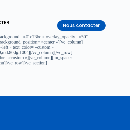
CTER
Nous contacter
background= »#1e73be » overlay_opacity= »50″
ackground_position= »center »][vc_column]
»left » text_color= »custom »
;md:80;lg:100″][/vc_column][/vc_row]
olor= »custom »][vc_column][tm_spacer
[/vc_row][/vc_section]