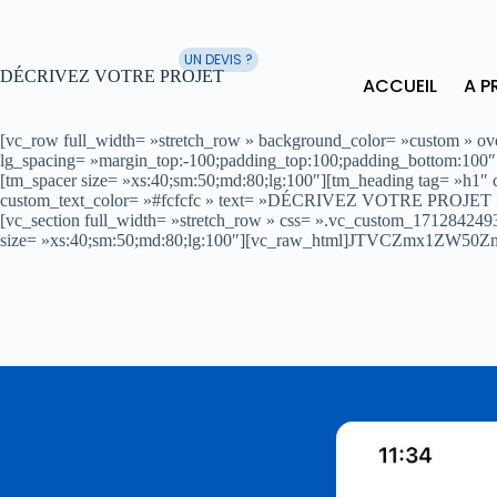
UN DEVIS ?
DÉCRIVEZ VOTRE PROJET
ACCUEIL
A P
[vc_row full_width= »stretch_row » background_color= »custom » 
lg_spacing= »margin_top:-100;padding_top:100;padding_bottom:100
[tm_spacer size= »xs:40;sm:50;md:80;lg:100″][tm_heading tag= »h1″ c
custom_text_color= »#fcfcfc » text= »DÉCRIVEZ VOTRE PROJET » fo
[vc_section full_width= »stretch_row » css= ».vc_custom_171284249
size= »xs:40;sm:50;md:80;lg:100″][vc_raw_html]JTVCZmx1ZW50