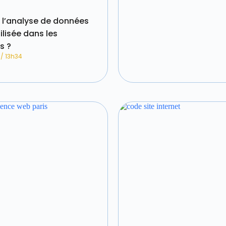
’analyse de données
ilisée dans les
s ?
5
13h34