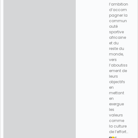
l’ambition
d’accom
pagner la
commun
auté
sportive
africaine
et du
reste du
monde,
vers
l’aboutiss
ement de
leurs
objectifs
en
mettant
en
exergue
les
valeurs
comme
la culture
de l’effort…